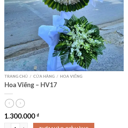
TRANG CHỦ
/
CỬA HÀNG
/
HOA VIẾNG
Hoa Viếng – HV17
1.300.000
₫
Hoa Viếng – HV17 số lượng