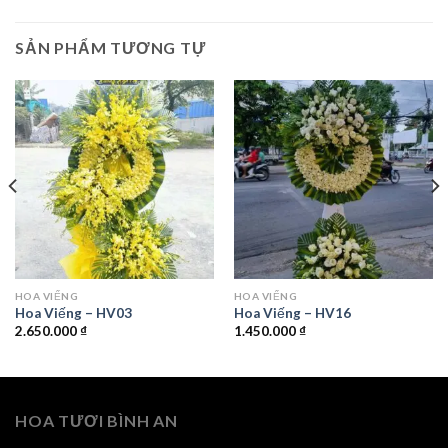
SẢN PHẨM TƯƠNG TỰ
HOA VIẾNG
HOA VIẾNG
Hoa Viếng – HV03
Hoa Viếng – HV16
2.650.000
₫
1.450.000
₫
HOA TƯƠI BÌNH AN