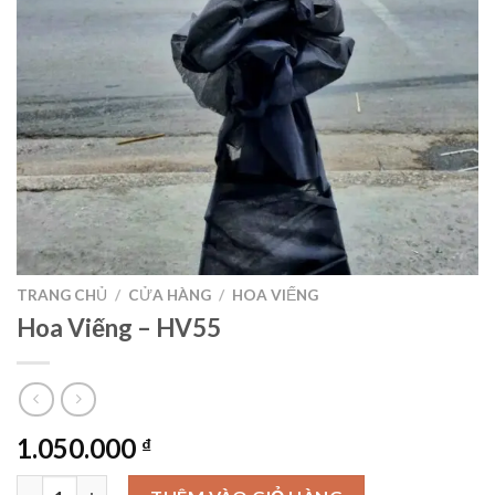
TRANG CHỦ
/
CỬA HÀNG
/
HOA VIẾNG
Hoa Viếng – HV55
1.050.000
₫
Hoa Viếng – HV55 số lượng