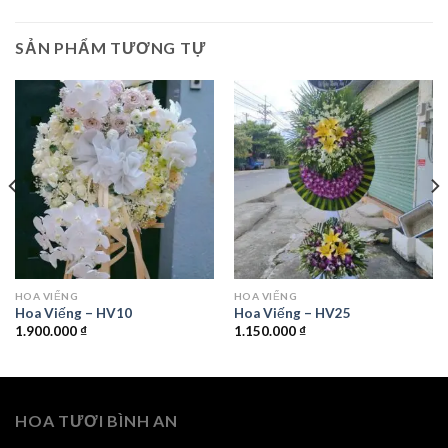
SẢN PHẨM TƯƠNG TỰ
HOA VIẾNG
HOA VIẾNG
Hoa Viếng – HV10
Hoa Viếng – HV25
1.900.000
₫
1.150.000
₫
HOA TƯƠI BÌNH AN