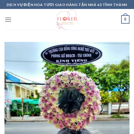
Skip
DỊCH VỤ ĐIỆN HOA TƯƠI GIAO HÀNG TẬN NHÀ 63 TỈNH THÀNH
to
content
0