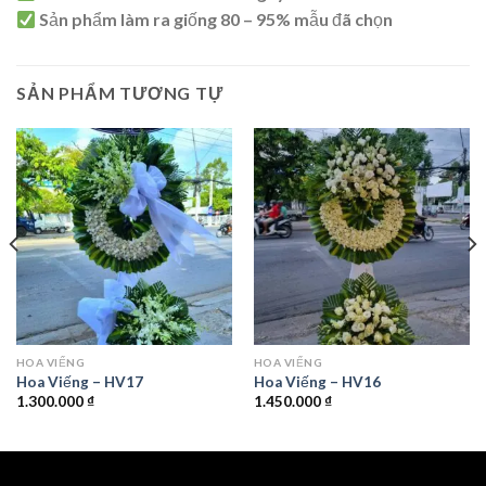
Sản phẩm làm ra giống 80 – 95% mẫu đã chọn
SẢN PHẨM TƯƠNG TỰ
HOA VIẾNG
HOA VIẾNG
Hoa Viếng – HV17
Hoa Viếng – HV16
1.300.000
₫
1.450.000
₫