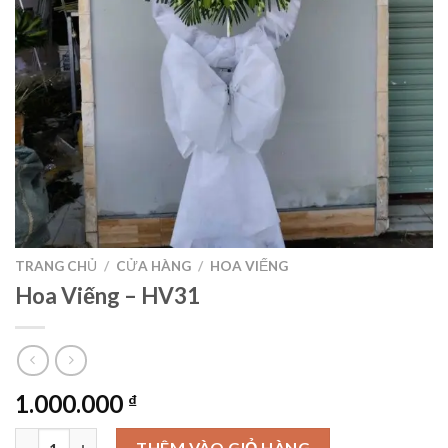
TRANG CHỦ
/
CỬA HÀNG
/
HOA VIẾNG
Hoa Viếng – HV31
1.000.000
₫
Hoa Viếng – HV31 số lượng
THÊM VÀO GIỎ HÀNG