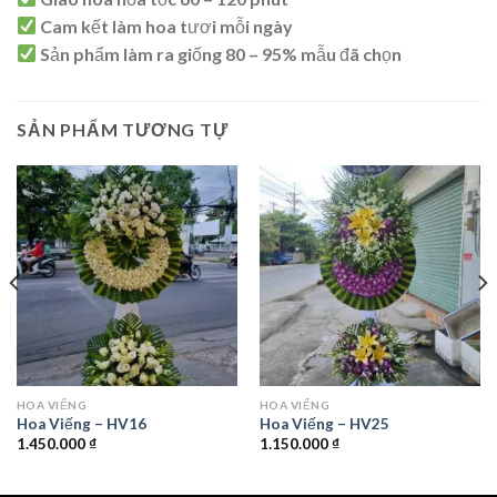
Cam kết làm hoa tươi mỗi ngày
Sản phẩm làm ra giống 80 – 95% mẫu đã chọn
SẢN PHẨM TƯƠNG TỰ
HOA VIẾNG
HOA VIẾNG
Hoa Viếng – HV16
Hoa Viếng – HV25
1.450.000
₫
1.150.000
₫