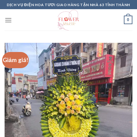
Skip
DỊCH VỤ ĐIỆN HOA TƯƠI GIAO HÀNG TẬN NHÀ 63 TỈNH THÀNH
to
content
0
Giảm giá!