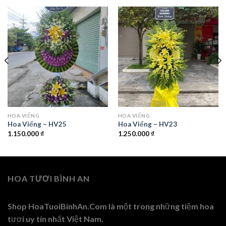
HOA VIẾNG
HOA VIẾNG
Hoa Viếng – HV25
Hoa Viếng – HV23
1.150.000
₫
1.250.000
₫
HOA TƯƠI BÌNH AN
Shop HoaTuoiBinhAn.Com là một trong những tiệm hoa
tươi uy tín nhất Việt Nam.