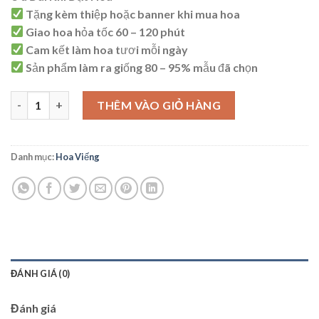
là:
tại
Tặng kèm thiệp hoặc banner khi mua hoa
1.550.000 ₫.
là:
Giao hoa hỏa tốc 60 – 120 phút
1.500.000 ₫.
Cam kết làm hoa tươi mỗi ngày
Sản phẩm làm ra giống 80 – 95% mẫu đã chọn
AV02 số lượng
THÊM VÀO GIỎ HÀNG
Danh mục:
Hoa Viếng
ĐÁNH GIÁ (0)
Đánh giá