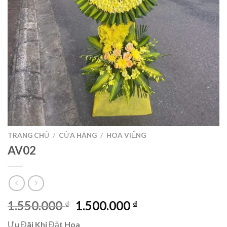
TRANG CHỦ
/
CỬA HÀNG
/
HOA VIẾNG
AV02
Giá
Giá
1.550.000
1.500.000
₫
₫
gốc
hiện
Ưu Đãi Khi Đặt Hoa