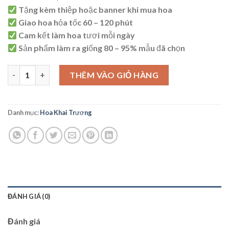
là:
tại
Tặng kèm thiệp hoặc banner khi mua hoa
1.800.000 ₫.
là:
Giao hoa hỏa tốc 60 – 120 phút
1.700.000 ₫.
Cam kết làm hoa tươi mỗi ngày
Sản phẩm làm ra giống 80 – 95% mẫu đã chọn
AK1 số lượng
THÊM VÀO GIỎ HÀNG
Danh mục:
Hoa Khai Trương
ĐÁNH GIÁ (0)
Đánh giá