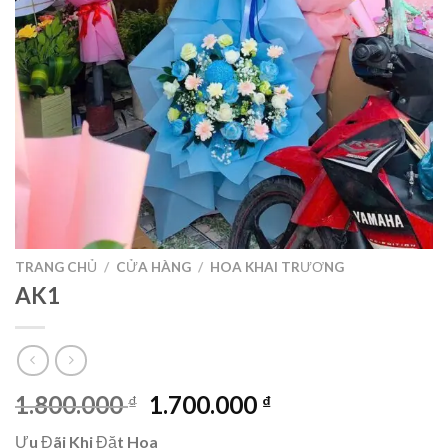
TRANG CHỦ
/
CỬA HÀNG
/
HOA KHAI TRƯƠNG
AK1
Giá
Giá
1.800.000
1.700.000
₫
₫
gốc
hiện
Ưu Đãi Khi Đặt Hoa