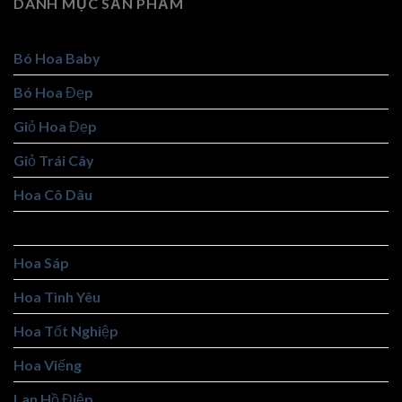
DANH MỤC SẢN PHẨM
Bó Hoa Baby
Bó Hoa Đẹp
Giỏ Hoa Đẹp
Giỏ Trái Cây
Hoa Cô Dâu
Hoa Khai Trương
Hoa Sáp
Hoa Tình Yêu
Hoa Tốt Nghiệp
Hoa Viếng
Lan Hồ Điệp