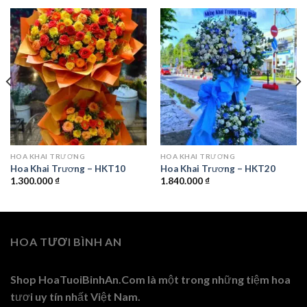
HOA KHAI TRƯƠNG
HOA KHAI TRƯƠNG
Hoa Khai Trương – HKT10
Hoa Khai Trương – HKT20
1.300.000
₫
1.840.000
₫
HOA TƯƠI BÌNH AN
Shop HoaTuoiBinhAn.Com là một trong những tiệm hoa
tươi uy tín nhất Việt Nam.