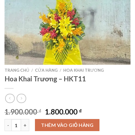
TRANG CHỦ
/
CỬA HÀNG
/
HOA KHAI TRƯƠNG
Hoa Khai Trương – HKT11
Giá
Giá
1.900.000
1.800.000
₫
₫
gốc
hiện
Hoa Khai Trương – HKT11 số lượng
là:
tại
THÊM VÀO GIỎ HÀNG
1.900.000 ₫.
là: