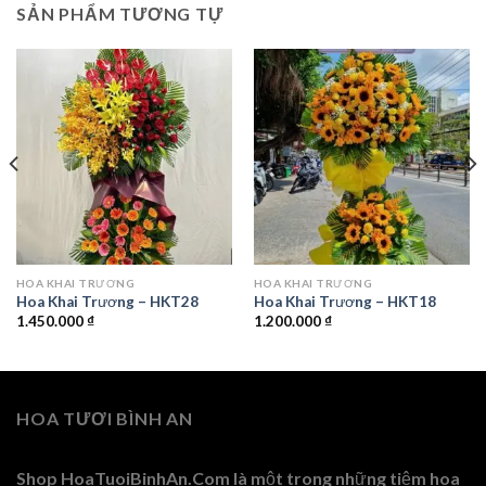
SẢN PHẨM TƯƠNG TỰ
HOA KHAI TRƯƠNG
HOA KHAI TRƯƠNG
Hoa Khai Trương – HKT28
Hoa Khai Trương – HKT18
1.450.000
₫
1.200.000
₫
0 ₫.
HOA TƯƠI BÌNH AN
Shop HoaTuoiBinhAn.Com là một trong những tiệm hoa