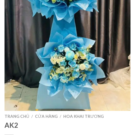
TRANG CHỦ
/
CỬA HÀNG
/
HOA KHAI TRƯƠNG
AK2