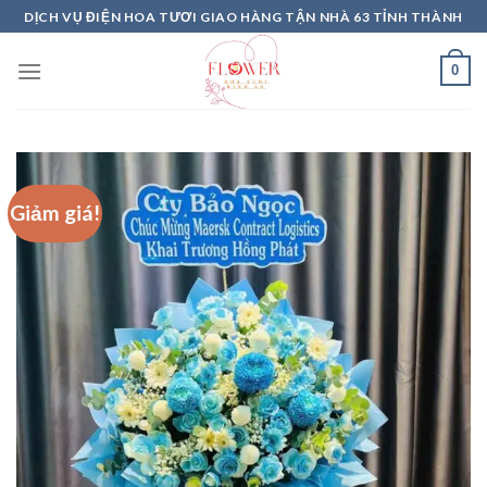
Skip
DỊCH VỤ ĐIỆN HOA TƯƠI GIAO HÀNG TẬN NHÀ 63 TỈNH THÀNH
to
content
0
Giảm giá!