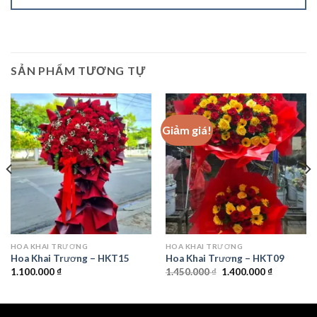
SẢN PHẨM TƯƠNG TỰ
Giảm giá!
HOA KHAI TRƯƠNG
HOA KHAI TRƯƠNG
Hoa Khai Trương – HKT15
Hoa Khai Trương – HKT09
Giá
Giá
1.100.000
₫
1.450.000
₫
1.400.000
₫
gốc
hiện
là:
tại
1.450.000 ₫.
là:
1.400.000 