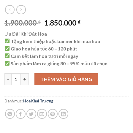
Giá
Giá
1.900.000
1.850.000
₫
₫
gốc
hiện
Ưu Đãi Khi Đặt Hoa
là:
tại
Tặng kèm thiệp hoặc banner khi mua hoa
1.900.000 ₫.
là:
Giao hoa hỏa tốc 60 – 120 phút
1.850.000 ₫.
Cam kết làm hoa tươi mỗi ngày
Sản phẩm làm ra giống 80 – 95% mẫu đã chọn
AK2 số lượng
THÊM VÀO GIỎ HÀNG
Danh mục:
Hoa Khai Trương