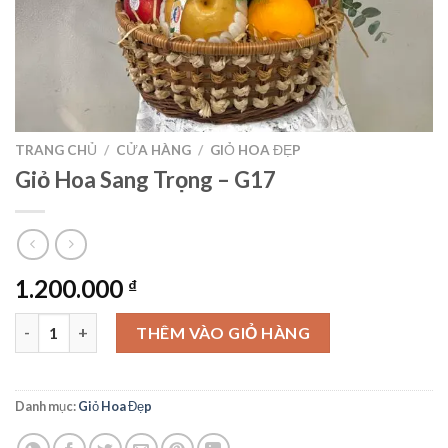
TRANG CHỦ
/
CỬA HÀNG
/
GIỎ HOA ĐẸP
Giỏ Hoa Sang Trọng – G17
1.200.000
₫
Giỏ Hoa Sang Trọng - G17 số lượng
THÊM VÀO GIỎ HÀNG
Danh mục:
Giỏ Hoa Đẹp