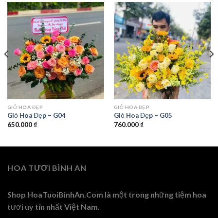
GIỎ HOA ĐẸP
GIỎ HOA ĐẸP
Giỏ Hoa Đẹp – G04
Giỏ Hoa Đẹp – G05
650.000
₫
760.000
₫
HOA TƯƠI BÌNH AN
Shop HoaTuoiBinhAn.Com là một trong những tiệm hoa
tươi uy tín nhất Việt Nam.