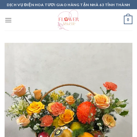
Skip
DỊCH VỤ ĐIỆN HOA TƯƠI GIAO HÀNG TẬN NHÀ 63 TỈNH THÀNH
to
content
0