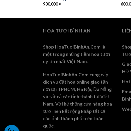
900.000
₫
600.
HOA TƯƠI BÌNH AN
LIÊ
Shop HoaTuoiBinhAn.Com là
Sho
một trong những tiệm hoa tươi
Tươ
uy tín nhất Việt Nam.
Gia
HĐ 
HoaTuoiBinhAn.Com cung cấp
Hotl
dịch vụ đặt hoa online giao tận
nơi tại TPHCM, Hà Nội, Đà Nẵng
Emai
và tất cả các tỉnh thành tại Việt
Bin
Nam. Với hệ thống cửa hàng hoa
Web
tươi liên kết rộng khắp tất cả
các tỉnh thành phố trên toàn
quốc.