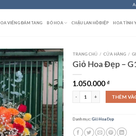
A
OA VIẾNG ĐÁM TANG
BÓ HOA
CHẬU LAN HỒ ĐIỆP
HOA TÌNH 
TRANG CHỦ
/
CỬA HÀNG
/
G
Giỏ Hoa Đẹp – G
1.050.000
₫
Giỏ Hoa Đẹp - G17 số lượng
THÊM VÀ
Danh mục:
Giỏ Hoa Đẹp