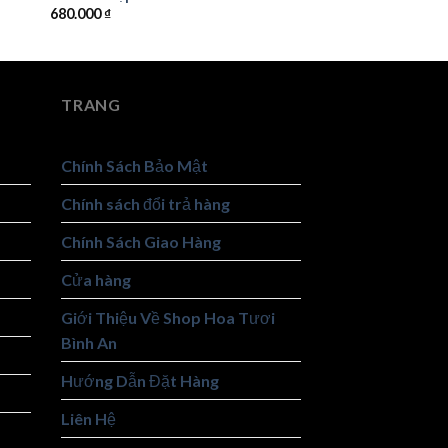
680.000
₫
TRANG
Chính Sách Bảo Mật
Chính sách đổi trả hàng
Chính Sách Giao Hàng
Cửa hàng
Giới Thiệu Về Shop Hoa Tươi
Bình An
Hướng Dẫn Đặt Hàng
Liên Hệ