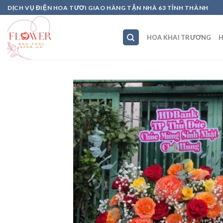
Skip
DỊCH VỤ ĐIỆN HOA TƯƠI GIAO HÀNG TẬN NHÀ 63 TỈNH THÀNH
to
content
HOA KHAI TRƯƠNG
H