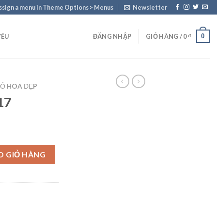
ssign a menu in Theme Options > Menus
Newsletter
0
YÊU
ĐĂNG NHẬP
GIỎ HÀNG /
0
₫
IỎ HOA ĐẸP
17
O GIỎ HÀNG