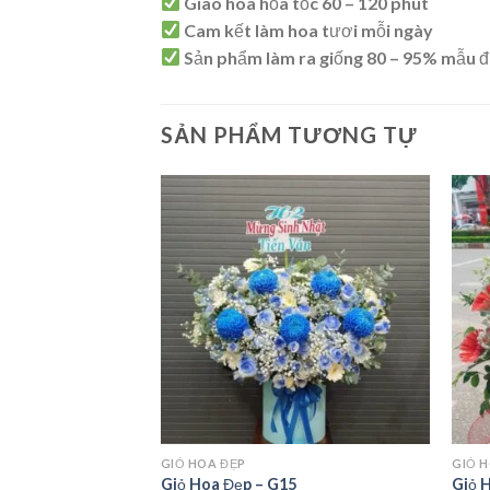
Giao hoa hỏa tốc 60 – 120 phút
Cam kết làm hoa tươi mỗi ngày
Sản phẩm làm ra giống 80 – 95% mẫu đ
SẢN PHẨM TƯƠNG TỰ
GIỎ HOA ĐẸP
GIỎ 
1
Giỏ Hoa Đẹp – G15
Giỏ 