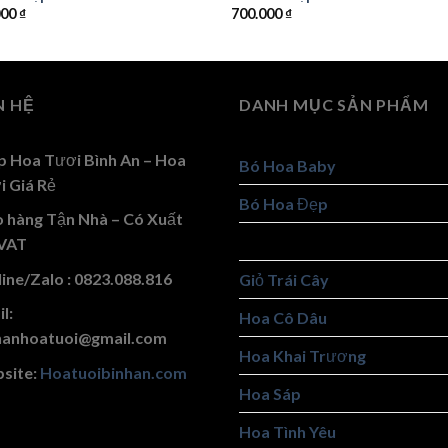
000
₫
700.000
₫
N HỆ
DANH MỤC SẢN PHẨM
p Hoa Tươi Bình An – Hoa
Bó Hoa Baby
i Giá Rẻ
Bó Hoa Đẹp
o hàng Tận Nhà – Có Xuất
Giỏ Hoa Đẹp
VAT
ine/Zalo : 0823.088.816
Giỏ Trái Cây
l:
Hoa Cô Dâu
hanhoatuoi@gmail.com
Hoa Khai Trương
site:
Hoatuoibinhan.com
Hoa Sáp
Hoa Tình Yêu