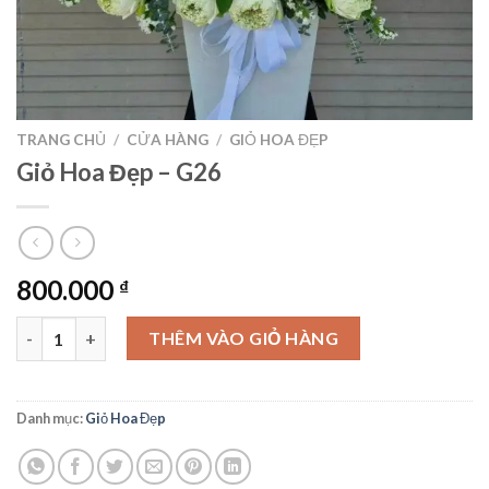
TRANG CHỦ
/
CỬA HÀNG
/
GIỎ HOA ĐẸP
Giỏ Hoa Đẹp – G26
800.000
₫
Giỏ Hoa Đẹp – G26 số lượng
THÊM VÀO GIỎ HÀNG
Danh mục:
Giỏ Hoa Đẹp