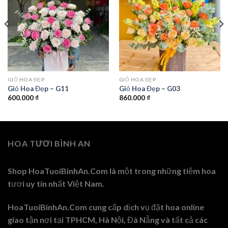
GIỎ HOA ĐẸP
GIỎ HOA ĐẸP
Giỏ Hoa Đẹp – G11
Giỏ Hoa Đẹp – G03
600.000
₫
860.000
₫
HOA TƯƠI BÌNH AN
Shop HoaTuoiBinhAn.Com là một trong những tiệm hoa
tươi uy tín nhất Việt Nam.
HoaTuoiBinhAn.Com cung cấp dịch vụ đặt hoa online
giao tận nơi tại TPHCM, Hà Nội, Đà Nẵng và tất cả các