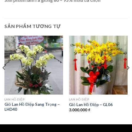
SẢN PHẨM TƯƠNG TỰ
LAN HỒ ĐIỆP
LAN HỒ ĐIỆP
Giỏ Lan Hồ Điệp Sang Trọng –
Giỏ Lan Hồ Điệp – GL06
LHD40
3.000.000
₫