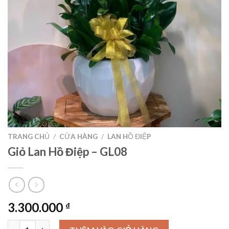
TRANG CHỦ
/
CỬA HÀNG
/
LAN HỒ ĐIỆP
Giỏ Lan Hồ Điệp – GL08
3.300.000
₫
Giỏ Lan Hồ Điệp – GL08 số lượng