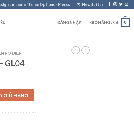
ssign a menu in Theme Options > Menus
Newsletter
0
YÊU
ĐĂNG NHẬP
GIỎ HÀNG /
0
₫
AN HỒ ĐIỆP
 – GL04
ng
O GIỎ HÀNG