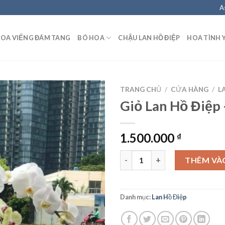
A
OA VIẾNG ĐÁM TANG
BÓ HOA
CHẬU LAN HỒ ĐIỆP
HOA TÌNH 
TRANG CHỦ
/
CỬA HÀNG
/
L
Giỏ Lan Hồ Điệp
1.500.000
₫
Giỏ Lan Hồ Điệp - GL04 số lượ
THÊM VÀ
Danh mục:
Lan Hồ Điệp