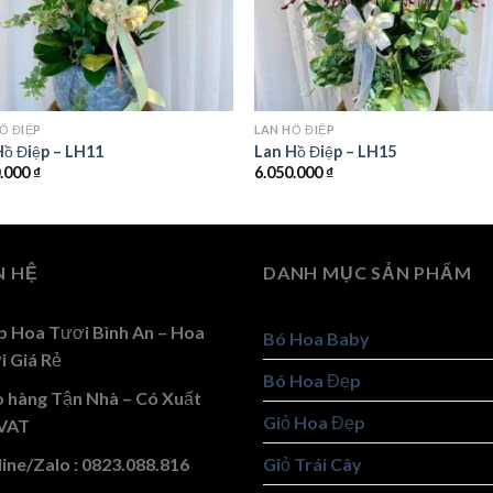
Ồ ĐIỆP
LAN HỒ ĐIỆP
Hồ Điệp – LH11
Lan Hồ Điệp – LH15
0.000
₫
6.050.000
₫
N HỆ
DANH MỤC SẢN PHẨM
p Hoa Tươi Bình An – Hoa
Bó Hoa Baby
i Giá Rẻ
Bó Hoa Đẹp
o hàng Tận Nhà – Có Xuất
Giỏ Hoa Đẹp
VAT
ine/Zalo : 0823.088.816
Giỏ Trái Cây