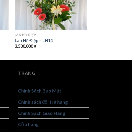
LAN HỒ ĐIỆP
Lan Hồ Điệp – LH14
3.500.000
₫
TRANG
Chính Sách Bảo Mật
Chính sách đổi trả hàng
Chính Sách Giao Hàng
Cửa hàng