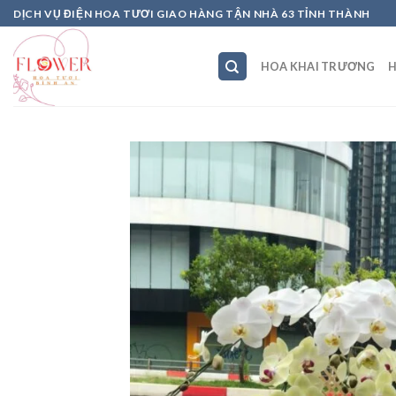
Skip
DỊCH VỤ ĐIỆN HOA TƯƠI GIAO HÀNG TẬN NHÀ 63 TỈNH THÀNH
to
content
HOA KHAI TRƯƠNG
H