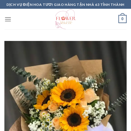
Skip
DỊCH VỤ ĐIỆN HOA TƯƠI GIAO HÀNG TẬN NHÀ 63 TỈNH THÀNH
to
content
0