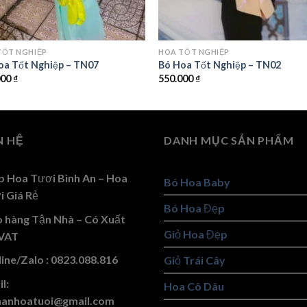
TỐT NGHIỆP
HOA TỐT NGHIỆP
oa Tốt Nghiệp – TN07
Bó Hoa Tốt Nghiệp – TN02
000
₫
550.000
₫
N HỆ
DANH MỤC SẢN PHẨM
p Hoa Tươi Bình An – Hoa
Bó Hoa Baby
i Giá Rẻ
Bó Hoa Đẹp
o hàng Tận Nhà – Có Xuất
Giỏ Hoa Đẹp
VAT
ine/Zalo : 0823.088.816
Giỏ Trái Cây
l:
Hoa Cô Dâu
hanhoatuoi@gmail.com