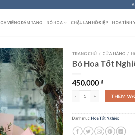
A
OA VIẾNG ĐÁM TANG
BÓ HOA
CHẬU LAN HỒ ĐIỆP
HOA TÌNH 
TRANG CHỦ
/
CỬA HÀNG
/
H
Bó Hoa Tốt Nghi
450.000
₫
Bó Hoa Tốt Nghiệp - TN13 số 
THÊM VÀ
Danh mục:
Hoa Tốt Nghiệp