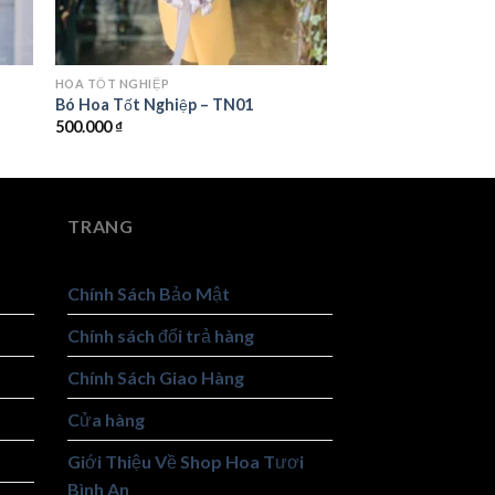
HOA TỐT NGHIỆP
Bó Hoa Tốt Nghiệp – TN01
500.000
₫
TRANG
Chính Sách Bảo Mật
Chính sách đổi trả hàng
Chính Sách Giao Hàng
Cửa hàng
Giới Thiệu Về Shop Hoa Tươi
Bình An