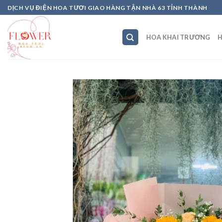
Skip
DỊCH VỤ ĐIỆN HOA TƯƠI GIAO HÀNG TẬN NHÀ 63 TỈNH THÀNH
to
content
HOA KHAI TRƯƠNG
H