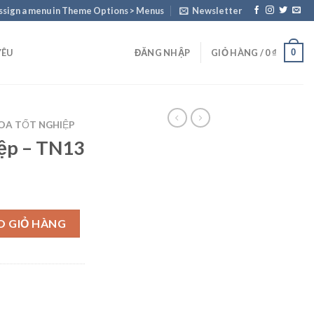
ssign a menu in Theme Options > Menus
Newsletter
0
YÊU
ĐĂNG NHẬP
GIỎ HÀNG /
0
₫
OA TỐT NGHIỆP
ệp – TN13
lượng
O GIỎ HÀNG