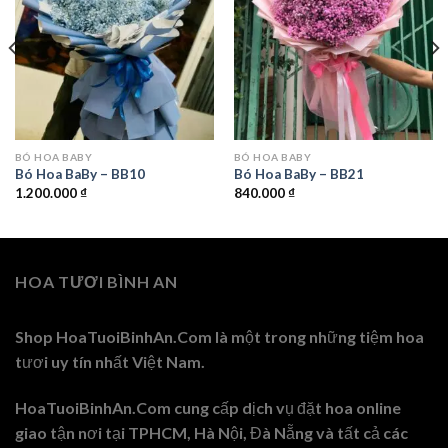
BÓ HOA BABY
BÓ HOA BABY
Bó Hoa BaBy – BB10
Bó Hoa BaBy – BB21
1.200.000
₫
840.000
₫
HOA TƯƠI BÌNH AN
Shop HoaTuoiBinhAn.Com là một trong những tiệm hoa
tươi uy tín nhất Việt Nam.
HoaTuoiBinhAn.Com cung cấp dịch vụ đặt hoa online
giao tận nơi tại TPHCM, Hà Nội, Đà Nẵng và tất cả các