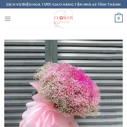
Skip
DỊCH VỤ ĐIỆN HOA TƯƠI GIAO HÀNG TẬN NHÀ 63 TỈNH THÀNH
to
content
0