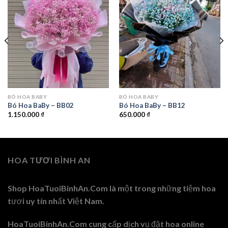
BÓ HOA BABY
BÓ HOA BABY
Bó Hoa BaBy – BB02
Bó Hoa BaBy – BB12
1.150.000
₫
650.000
₫
HOA TƯƠI BÌNH AN
Shop HoaTuoiBinhAn.Com là một trong những tiệm hoa
tươi uy tín nhất Việt Nam.
HoaTuoiBinhAn.Com cung cấp dịch vụ đặt hoa online