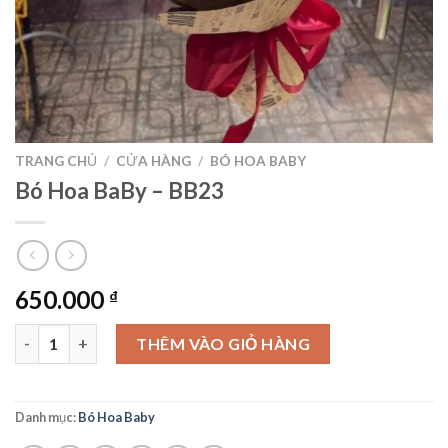
TRANG CHỦ
/
CỬA HÀNG
/
BÓ HOA BABY
Bó Hoa BaBy – BB23
650.000
₫
Bó Hoa BaBy – BB23 số lượng
THÊM VÀO GIỎ HÀNG
Danh mục:
Bó Hoa Baby