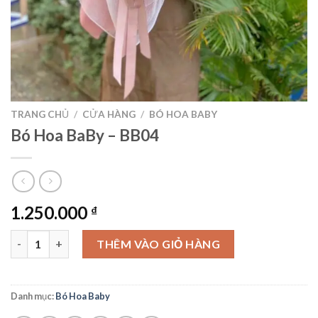
TRANG CHỦ
/
CỬA HÀNG
/
BÓ HOA BABY
Bó Hoa BaBy – BB04
1.250.000
₫
Bó Hoa BaBy - BB04 số lượng
THÊM VÀO GIỎ HÀNG
Danh mục:
Bó Hoa Baby