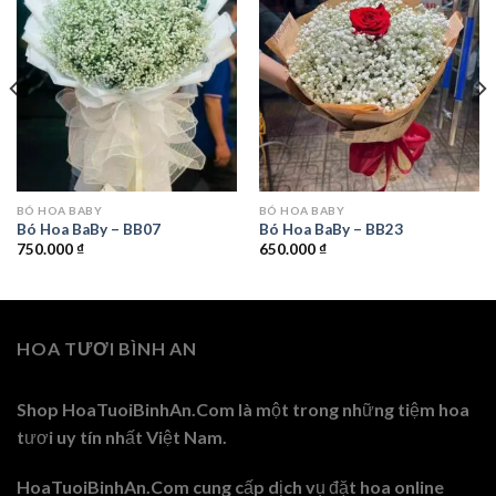
BÓ HOA BABY
BÓ HOA BABY
Bó Hoa BaBy – BB07
Bó Hoa BaBy – BB23
750.000
₫
650.000
₫
HOA TƯƠI BÌNH AN
Shop HoaTuoiBinhAn.Com là một trong những tiệm hoa
tươi uy tín nhất Việt Nam.
HoaTuoiBinhAn.Com cung cấp dịch vụ đặt hoa online