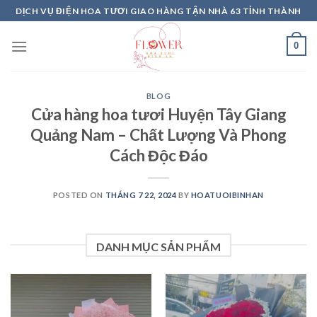
Skip
DỊCH VỤ ĐIỆN HOA TƯƠI GIAO HÀNG TẬN NHÀ 63 TỈNH THÀNH
to
content
0
BLOG
Cửa hàng hoa tươi Huyện Tây Giang
Quảng Nam – Chất Lượng Và Phong
Cách Độc Đáo
POSTED ON
THÁNG 7 22, 2024
BY
HOATUOIBINHAN
DANH MỤC SẢN PHẨM