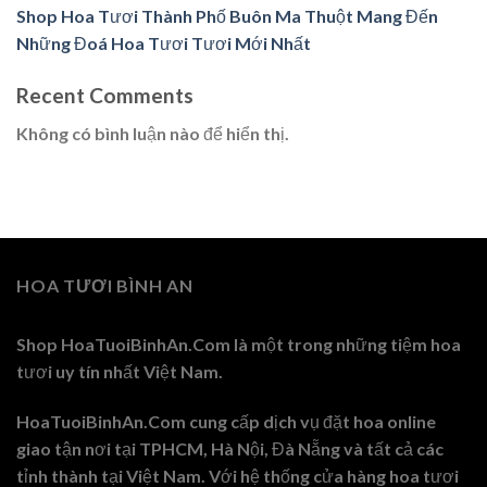
Shop Hoa Tươi Thành Phố Buôn Ma Thuột Mang Đến
Những Đoá Hoa Tươi Tươi Mới Nhất
Recent Comments
Không có bình luận nào để hiển thị.
HOA TƯƠI BÌNH AN
Shop HoaTuoiBinhAn.Com là một trong những tiệm hoa
tươi uy tín nhất Việt Nam.
HoaTuoiBinhAn.Com cung cấp dịch vụ đặt hoa online
giao tận nơi tại TPHCM, Hà Nội, Đà Nẵng và tất cả các
tỉnh thành tại Việt Nam. Với hệ thống cửa hàng hoa tươi