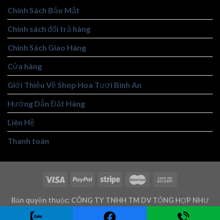
Chính Sách Bảo Mật
Chính sách đổi trả hàng
Chính Sách Giao Hàng
Cửa hàng
Giới Thiệu Về Shop Hoa Tươi Bình An
Hướng Dẫn Đặt Hàng
Liên Hệ
Thanh toán
Bản quyền thuộc: CÔNG TY TNHH TM DV TỔNG HỢP NHƯ
TRUNG - Mst: 3101146219