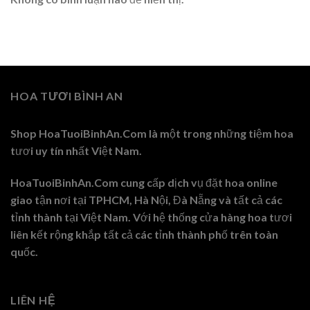
HOA TƯƠI BÌNH AN
Shop HoaTuoiBinhAn.Com là một trong những tiệm hoa
tươi uy tín nhất Việt Nam.
HoaTuoiBinhAn.Com cung cấp dịch vụ đặt hoa online
giao tận nơi tại TPHCM, Hà Nội, Đà Nẵng và tất cả các
tỉnh thành tại Việt Nam. Với hệ thống cửa hàng hoa tươi
liên kết rộng khắp tất cả các tỉnh thành phố trên toàn
quốc.
LIÊN HỆ