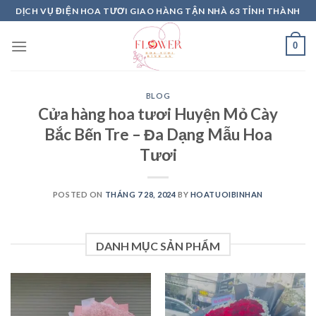
Skip
DỊCH VỤ ĐIỆN HOA TƯƠI GIAO HÀNG TẬN NHÀ 63 TỈNH THÀNH
to
content
0
BLOG
Cửa hàng hoa tươi Huyện Mỏ Cày
Bắc Bến Tre – Đa Dạng Mẫu Hoa
Tươi
POSTED ON
THÁNG 7 28, 2024
BY
HOATUOIBINHAN
DANH MỤC SẢN PHẨM