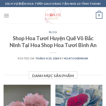
Skip
DỊCH VỤ ĐIỆN HOA TƯƠI GIAO HÀNG TẬN NHÀ 63 TỈNH THÀNH
to
content
0
BLOG
Shop Hoa Tươi Huyện Quế Võ Bắc
Ninh Tại Hoa Shop Hoa Tươi Bình An
POSTED ON
THÁNG 8 23, 2024
BY
HOATUOIBINHAN
DANH MỤC SẢN PHẨM