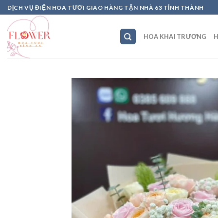
Skip
DỊCH VỤ ĐIỆN HOA TƯƠI GIAO HÀNG TẬN NHÀ 63 TỈNH THÀNH
to
content
HOA KHAI TRƯƠNG
H