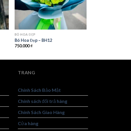
BÓ HOA ĐẸP
Bó Hoa Đẹp – BH12
750.000
₫
TRANG
Chính Sách Bảo Mật
Chính sách đổi trả hàng
Chính Sách Giao Hàng
Cửa hàng