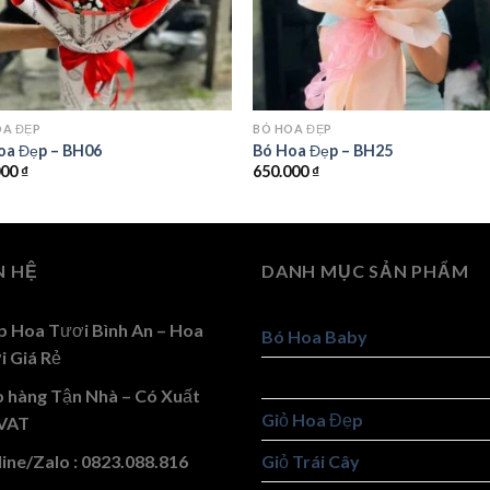
OA ĐẸP
BÓ HOA ĐẸP
oa Đẹp – BH06
Bó Hoa Đẹp – BH25
000
₫
650.000
₫
N HỆ
DANH MỤC SẢN PHẨM
p Hoa Tươi Bình An – Hoa
Bó Hoa Baby
i Giá Rẻ
Bó Hoa Đẹp
o hàng Tận Nhà – Có Xuất
Giỏ Hoa Đẹp
VAT
ine/Zalo : 0823.088.816
Giỏ Trái Cây