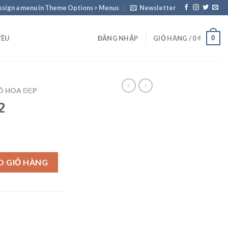
ssign a menu in Theme Options > Menus
Newsletter
0
YÊU
ĐĂNG NHẬP
GIỎ HÀNG /
0
₫
Ó HOA ĐẸP
2
O GIỎ HÀNG