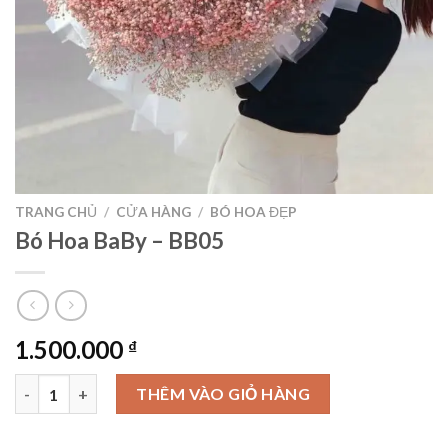
TRANG CHỦ
/
CỬA HÀNG
/
BÓ HOA ĐẸP
Bó Hoa BaBy – BB05
1.500.000
₫
Bó Hoa BaBy - BB05 số lượng
THÊM VÀO GIỎ HÀNG