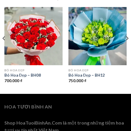
BÓ HOA ĐẸP
BÓ HOA ĐẸP
Bó Hoa Đẹp – BH08
Bó Hoa Đẹp – BH12
700.000
₫
750.000
₫
HOA TƯƠI BÌNH AN
Shop HoaTuoiBinhAn.Com là một trong những tiệm hoa
tươi uy tín nhất Việt Nam.