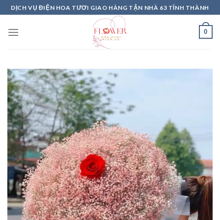
Skip
DỊCH VỤ ĐIỆN HOA TƯƠI GIAO HÀNG TẬN NHÀ 63 TỈNH THÀNH
to
content
0