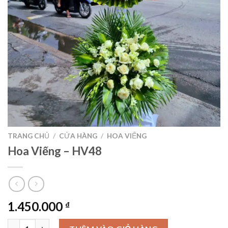
TRANG CHỦ
/
CỬA HÀNG
/
HOA VIẾNG
Hoa Viếng – HV48
1.450.000
₫
Hoa Viếng – HV48 số lượng