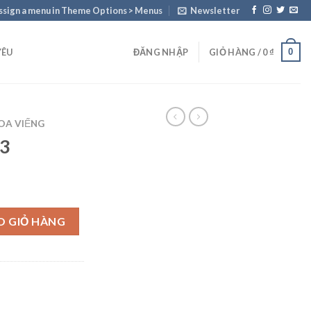
ssign a menu in Theme Options > Menus
Newsletter
0
YÊU
ĐĂNG NHẬP
GIỎ HÀNG /
0
₫
OA VIẾNG
43
O GIỎ HÀNG