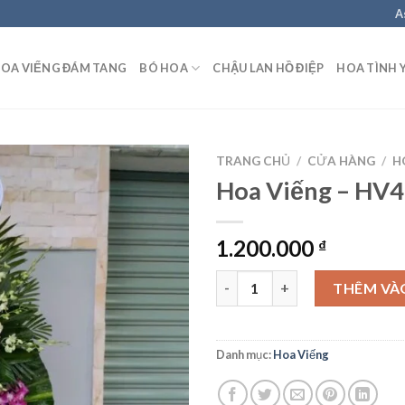
A
OA VIẾNG ĐÁM TANG
BÓ HOA
CHẬU LAN HỒ ĐIỆP
HOA TÌNH 
TRANG CHỦ
/
CỬA HÀNG
/
H
Hoa Viếng – HV
1.200.000
₫
Hoa Viếng – HV43 số lượng
THÊM VÀ
Danh mục:
Hoa Viếng