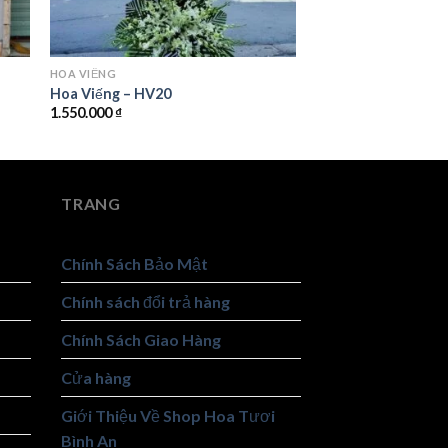
HOA VIẾNG
Hoa Viếng – HV20
1.550.000
₫
TRANG
Chính Sách Bảo Mật
Chính sách đổi trả hàng
Chính Sách Giao Hàng
Cửa hàng
Giới Thiệu Về Shop Hoa Tươi
Bình An