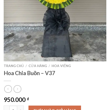
TRANG CHỦ
/
CỬA HÀNG
/
HOA VIẾNG
Hoa Chia Buồn – V37
950.000
₫
Hoa Chia Buồn - V37 số lượng