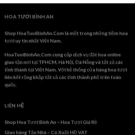
1.000.000 ₫.
là:
950.000 ₫.
HOA TƯƠI BÌNH AN
Shop HoaTuoiBinhAn.Com là một trong những tiệm hoa
tươi uy tín nhất Việt Nam.
HoaTuoiBinhAn.Com cung cấp dịch vụ đặt hoa online
giao tận nơi tại TPHCM, Hà Nội, Đà Nẵng và tất cả các
tỉnh thành tại Việt Nam. Với hệ thống cửa hàng hoa tươi
liên kết rộng khắp tất cả các tỉnh thành phố trên toàn
quốc.
LIÊN HỆ
Shop Hoa Tươi Bình An – Hoa Tươi Giá Rẻ
Giao hàng Tận Nhà – Có Xuất HĐ VAT