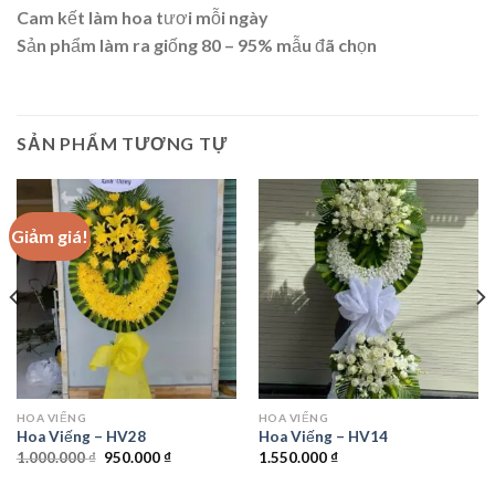
Cam kết làm hoa tươi mỗi ngày
Sản phẩm làm ra giống 80 – 95% mẫu đã chọn
SẢN PHẨM TƯƠNG TỰ
Giảm giá!
HOA VIẾNG
HOA VIẾNG
Hoa Viếng – HV28
Hoa Viếng – HV14
Giá
Giá
1.000.000
₫
950.000
₫
1.550.000
₫
gốc
hiện
là:
tại