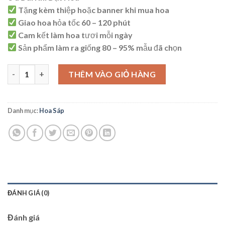
là:
tại
Tặng kèm thiệp hoặc banner khi mua hoa
1.500.000 ₫.
là:
Giao hoa hỏa tốc 60 – 120 phút
1.400.000 ₫.
Cam kết làm hoa tươi mỗi ngày
Sản phẩm làm ra giống 80 – 95% mẫu đã chọn
HS72 số lượng
THÊM VÀO GIỎ HÀNG
Danh mục:
Hoa Sáp
ĐÁNH GIÁ (0)
Đánh giá