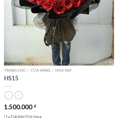
TRANG CHỦ
/
CỬA HÀNG
/
HOA SÁP
HS15
1.500.000
₫
Ưu Đãi Khi Đặt Hoa