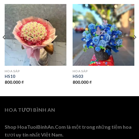
HOA SÁP
HOA SÁP
HS10
HS03
800.000
₫
800.000
₫
HOA TƯƠI BÌNH AN
Shop HoaTuoiBinhAn.Com là một trong những tiệm hoa
tươi uy tín nhất Việt Nam.