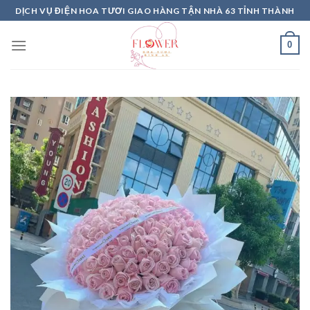
Skip
DỊCH VỤ ĐIỆN HOA TƯƠI GIAO HÀNG TẬN NHÀ 63 TỈNH THÀNH
to
content
0