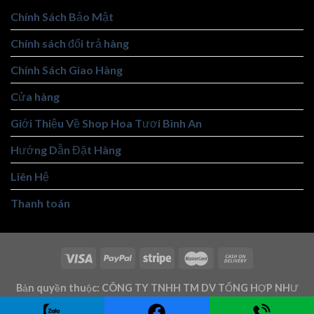
Chính Sách Bảo Mật
Chính sách đổi trả hàng
Chính Sách Giao Hàng
Cửa hàng
Giới Thiệu Về Shop Hoa Tươi Bình An
Hướng Dẫn Đặt Hàng
Liên Hệ
Thanh toán
Bản quyền thuộc: CÔNG TY TNHH TM DV TỔNG HỢP NHƯ
TRUNG - Mst: 3101146219