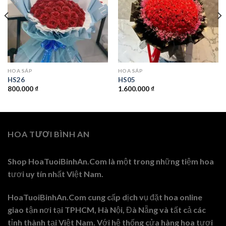
HOA SÁP
HOA SÁP
HS26
HS05
800.000
₫
1.600.000
₫
HOA TƯƠI BÌNH AN
Shop HoaTuoiBinhAn.Com là một trong những tiệm hoa
tươi uy tín nhất Việt Nam.
HoaTuoiBinhAn.Com cung cấp dịch vụ đặt hoa online
giao tận nơi tại TPHCM, Hà Nội, Đà Nẵng và tất cả các
tỉnh thành tại Việt Nam. Với hệ thống cửa hàng hoa tươi