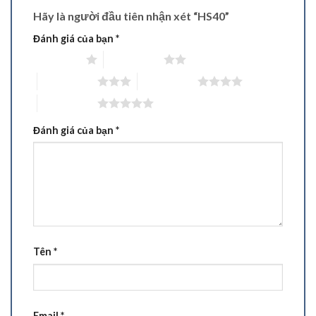
Hãy là người đầu tiên nhận xét “HS40”
Đánh giá của bạn
*
1 trên 5 sao
2 trên 5 sao
3 trên 5 sao
4 trên 5 sao
5 trên 5 sao
Đánh giá của bạn
*
Tên
*
Email
*