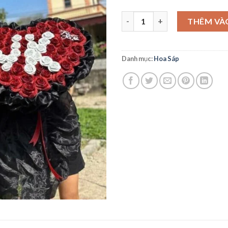
HS33 số lượng
THÊM VÀ
Danh mục:
Hoa Sáp