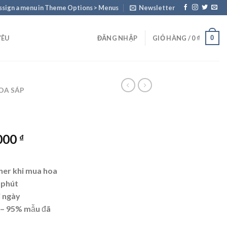
ssign a menu in Theme Options > Menus
Newsletter
0
YÊU
ĐĂNG NHẬP
GIỎ HÀNG /
0
₫
OA SÁP
Giá
.000
₫
hiện
tại
ner khi mua hoa
000 ₫.
là:
 phút
1.700.000 ₫.
i ngày
 – 95% mẫu đã