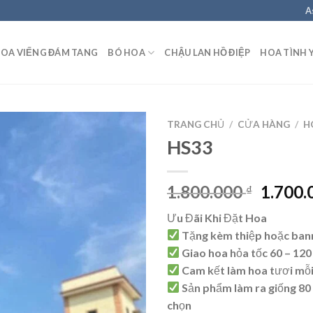
A
OA VIẾNG ĐÁM TANG
BÓ HOA
CHẬU LAN HỒ ĐIỆP
HOA TÌNH 
TRANG CHỦ
/
CỬA HÀNG
/
H
HS33
Giá
1.800.000
1.700
₫
gốc
Ưu Đãi Khi Đặt Hoa
là:
Tặng kèm thiệp hoặc ban
1.800.
Giao hoa hỏa tốc 60 – 120
Cam kết làm hoa tươi mỗ
Sản phẩm làm ra giống 80
chọn