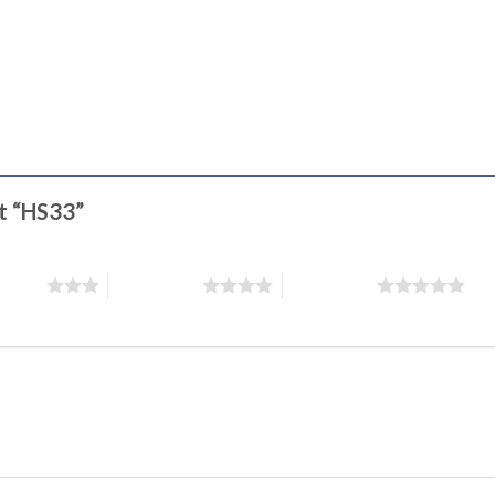
ét “HS33”
 5 sao
4 trên 5 sao
5 trên 5 sao