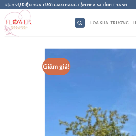
Skip
DỊCH VỤ ĐIỆN HOA TƯƠI GIAO HÀNG TẬN NHÀ 63 TỈNH THÀNH
to
content
HOA KHAI TRƯƠNG
H
Giảm giá!