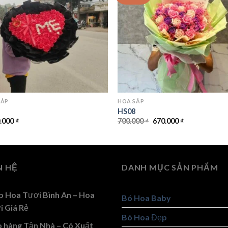
SÁP
HOA SÁP
9
HS08
Giá
Giá
0.000
₫
700.000
₫
670.000
₫
gốc
hiện
là:
tại
700.000 ₫.
là:
670.000 ₫.
N HỆ
DANH MỤC SẢN PHẨM
p Hoa Tươi Bình An – Hoa
Bó Hoa Baby
i Giá Rẻ
Bó Hoa Đẹp
o hàng Tận Nhà – Có Xuất