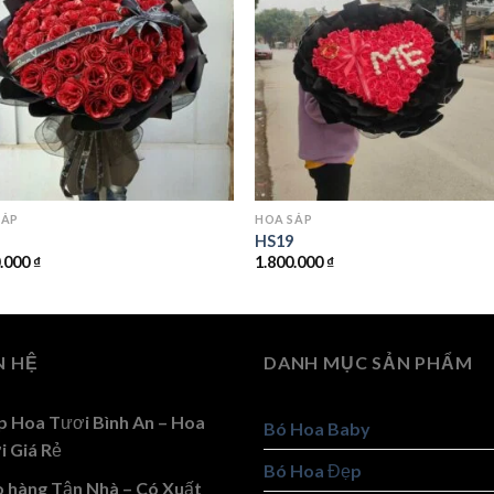
SÁP
HOA SÁP
5
HS19
0.000
₫
1.800.000
₫
N HỆ
DANH MỤC SẢN PHẨM
p Hoa Tươi Bình An – Hoa
Bó Hoa Baby
i Giá Rẻ
Bó Hoa Đẹp
o hàng Tận Nhà – Có Xuất