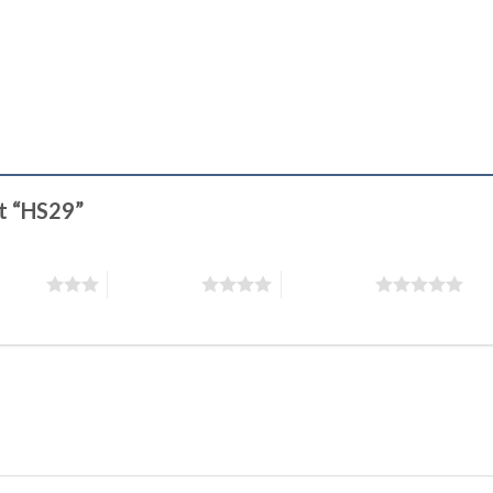
ét “HS29”
 5 sao
4 trên 5 sao
5 trên 5 sao