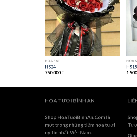
HOA SÁP
HOA 
HS24
HS1
750.000
₫
1.50
HOA TƯƠI BÌNH AN
LIÊ
Shop HoaTuoiBinhAn.Com là
Sho
một trong những tiệm hoa tươi
Tươ
uy tín nhất Việt Nam.
Gia