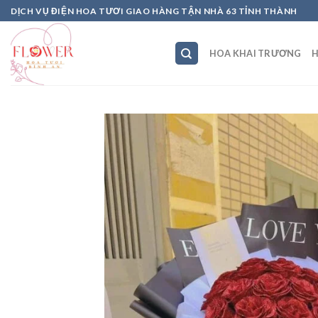
Skip
DỊCH VỤ ĐIỆN HOA TƯƠI GIAO HÀNG TẬN NHÀ 63 TỈNH THÀNH
to
content
HOA KHAI TRƯƠNG
H