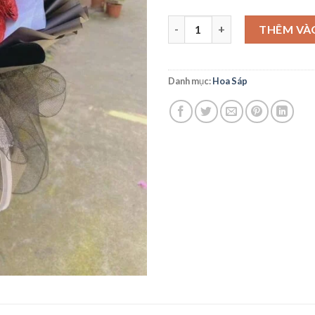
HS29 số lượng
THÊM VÀ
Danh mục:
Hoa Sáp