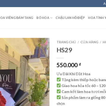
A
OA VIẾNG ĐÁM TANG
BÓ HOA
CHẬU LAN HỒ ĐIỆP
HOA TÌNH 
TRANG CHỦ
/
CỬA HÀNG
/
H
HS29
550.000
₫
Ưu Đãi Khi Đặt Hoa
Tặng kèm thiệp hoặc ban
Giao hoa hỏa tốc 60 – 120
Cam kết làm hoa tươi mỗ
Sản phẩm làm ra giống 80
chọn