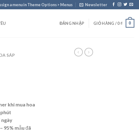
ssign a menu in Theme Options > Menus
Newsletter
0
YÊU
ĐĂNG NHẬP
GIỎ HÀNG /
0
₫
OA SÁP
ner khi mua hoa
 phút
i ngày
 – 95% mẫu đã