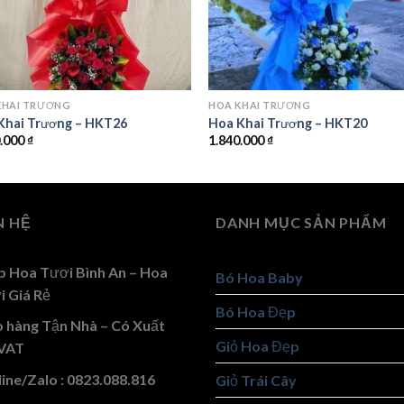
KHAI TRƯƠNG
HOA KHAI TRƯƠNG
Khai Trương – HKT26
Hoa Khai Trương – HKT20
0.000
₫
1.840.000
₫
N HỆ
DANH MỤC SẢN PHẨM
p Hoa Tươi Bình An – Hoa
Bó Hoa Baby
i Giá Rẻ
Bó Hoa Đẹp
o hàng Tận Nhà – Có Xuất
Giỏ Hoa Đẹp
VAT
ine/Zalo : 0823.088.816
Giỏ Trái Cây