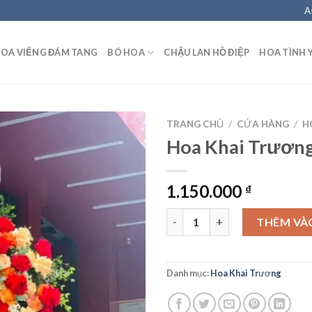
A
OA VIẾNG ĐÁM TANG
BÓ HOA
CHẬU LAN HỒ ĐIỆP
HOA TÌNH 
TRANG CHỦ
/
CỬA HÀNG
/
H
Hoa Khai Trươn
1.150.000
₫
Hoa Khai Trương - KT24 số lư
THÊM VÀ
Danh mục:
Hoa Khai Trương