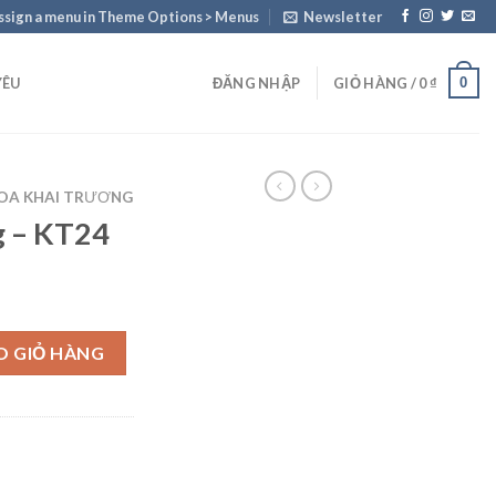
ssign a menu in Theme Options > Menus
Newsletter
0
YÊU
ĐĂNG NHẬP
GIỎ HÀNG /
0
₫
OA KHAI TRƯƠNG
g – KT24
ợng
O GIỎ HÀNG