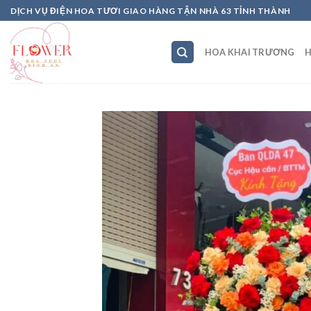
Skip
DỊCH VỤ ĐIỆN HOA TƯƠI GIAO HÀNG TẬN NHÀ 63 TỈNH THÀNH
to
content
HOA KHAI TRƯƠNG
H