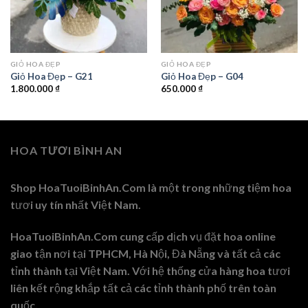
GIỎ HOA ĐẸP
GIỎ HOA ĐẸP
Giỏ Hoa Đẹp – G21
Giỏ Hoa Đẹp – G04
1.800.000
₫
650.000
₫
HOA TƯƠI BÌNH AN
Shop HoaTuoiBinhAn.Com là một trong những tiệm hoa
tươi uy tín nhất Việt Nam.
HoaTuoiBinhAn.Com cung cấp dịch vụ đặt hoa online
giao tận nơi tại TPHCM, Hà Nội, Đà Nẵng và tất cả các
tỉnh thành tại Việt Nam. Với hệ thống cửa hàng hoa tươi
liên kết rộng khắp tất cả các tỉnh thành phố trên toàn
quốc.