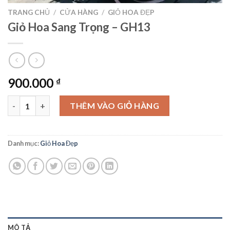
TRANG CHỦ
/
CỬA HÀNG
/
GIỎ HOA ĐẸP
Giỏ Hoa Sang Trọng – GH13
900.000
₫
Giỏ Hoa Sang Trọng – GH13 số lượng
THÊM VÀO GIỎ HÀNG
Danh mục:
Giỏ Hoa Đẹp
MÔ TẢ