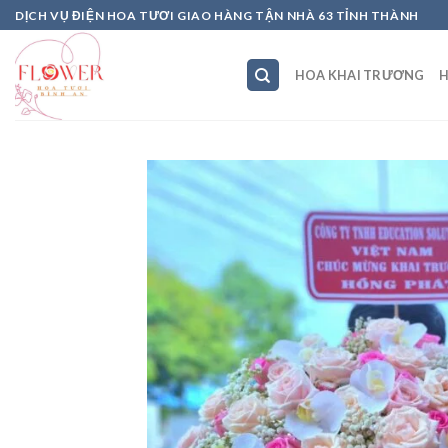
Skip
DỊCH VỤ ĐIỆN HOA TƯƠI GIAO HÀNG TẬN NHÀ 63 TỈNH THÀNH
to
content
HOA KHAI TRƯƠNG
H