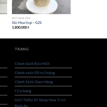
GIỎ HOA ĐẸP
Giỏ Hoa Đẹp – G21
1.800.000
₫
TRANG
Chính Sách Bảo Mật
Chính sách đổi trả hàng
Chính Sách Giao Hàng
Cửa hàng
Giới Thiệu Về Shop Hoa Tươi
Bình An