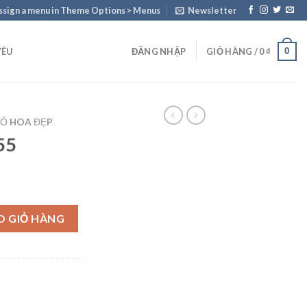
ssign a menu in Theme Options > Menus
Newsletter
0
YÊU
ĐĂNG NHẬP
GIỎ HÀNG /
0
₫
IỎ HOA ĐẸP
55
O GIỎ HÀNG