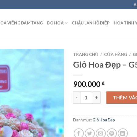
A
OA VIẾNG ĐÁM TANG
BÓ HOA
CHẬU LAN HỒ ĐIỆP
HOA TÌNH 
TRANG CHỦ
/
CỬA HÀNG
/
G
Giỏ Hoa Đẹp – G
900.000
₫
Giỏ Hoa Đẹp – G55 số lượng
THÊM VÀ
Danh mục:
Giỏ Hoa Đẹp