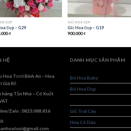
HOA ĐẸP
GIỎ HOA ĐẸP
Hoa Đẹp – G29
Giỏ Hoa Đẹp – G19
0.000
₫
900.000
₫
N HỆ
DANH MỤC SẢN PHẨM
p Hoa Tươi Bình An – Hoa
Bó Hoa Baby
i Giá Rẻ
Bó Hoa Đẹp
o hàng Tận Nhà – Có Xuất
Giỏ Hoa Đẹp
VAT
ine/Zalo : 0823.088.816
Giỏ Trái Cây
l:
Hoa Cô Dâu
hanhoatuoi@gmail.com