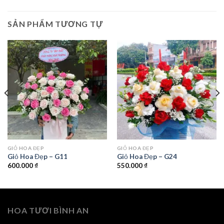
SẢN PHẨM TƯƠNG TỰ
GIỎ HOA ĐẸP
GIỎ HOA ĐẸP
Giỏ Hoa Đẹp – G11
Giỏ Hoa Đẹp – G24
600.000
₫
550.000
₫
HOA TƯƠI BÌNH AN