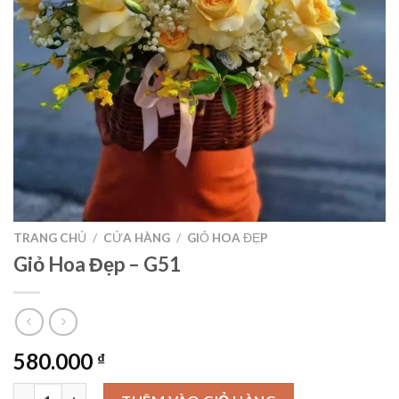
TRANG CHỦ
/
CỬA HÀNG
/
GIỎ HOA ĐẸP
Giỏ Hoa Đẹp – G51
580.000
₫
Giỏ Hoa Đẹp – G51 số lượng