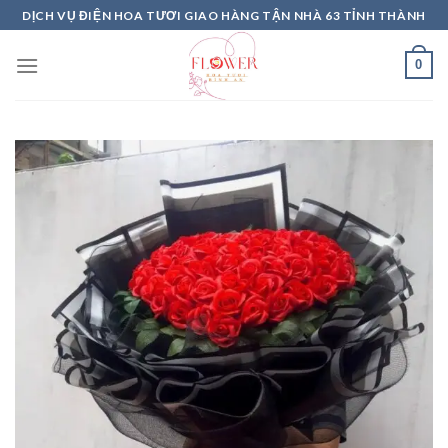
Skip
DỊCH VỤ ĐIỆN HOA TƯƠI GIAO HÀNG TẬN NHÀ 63 TỈNH THÀNH
to
content
0