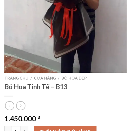
TRANG CHỦ
/
CỬA HÀNG
/
BÓ HOA ĐẸP
Bó Hoa Tinh Tế – B13
1.450.000
₫
Bó Hoa Tinh Tế - B13 số lượng