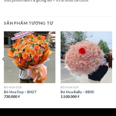
SẢN PHẨM TƯƠNG TỰ
BÓ HOA ĐẸP
BÓ HOA ĐẸP
Bó Hoa Đẹp – BH27
Bó Hoa BaBy – BB05
730.000
₫
1.500.000
₫