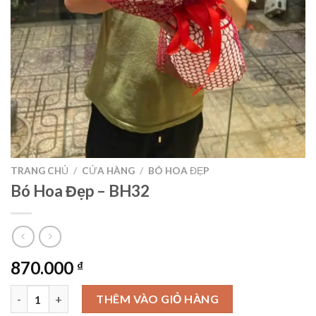
TRANG CHỦ
/
CỬA HÀNG
/
BÓ HOA ĐẸP
Bó Hoa Đẹp – BH32
870.000
₫
Bó Hoa Đẹp – BH32 số lượng
THÊM VÀO GIỎ HÀNG