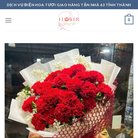
Skip
DỊCH VỤ ĐIỆN HOA TƯƠI GIAO HÀNG TẬN NHÀ 63 TỈNH THÀNH
to
content
0