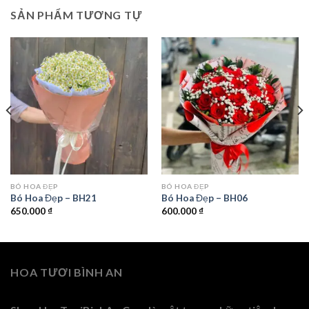
SẢN PHẨM TƯƠNG TỰ
BÓ HOA ĐẸP
BÓ HOA ĐẸP
Bó Hoa Đẹp – BH21
Bó Hoa Đẹp – BH06
650.000
₫
600.000
₫
HOA TƯƠI BÌNH AN