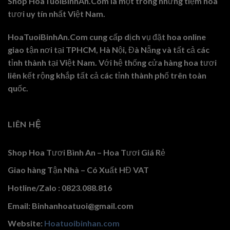
Shop HoaTuoiBinhAn.Com là một trong những tiệm hoa
tươi uy tín nhất Việt Nam.
HoaTuoiBinhAn.Com cung cấp dịch vụ đặt hoa online
giao tận nơi tại TPHCM, Hà Nội, Đà Nẵng và tất cả các
tỉnh thành tại Việt Nam. Với hệ thống cửa hàng hoa tươi
liên kết rộng khắp tất cả các tỉnh thành phố trên toàn
quốc.
LIÊN HỆ
Shop Hoa Tươi Bình An – Hoa Tươi Giá Rẻ
Giao hàng Tận Nhà – Có Xuất HĐ VAT
Hotline/Zalo : 0823.088.816
Email: Binhanhoatuoi@gmail.com
Website:
Hoatuoibinhan.com