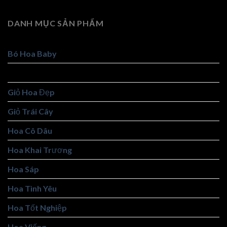
DANH MỤC SẢN PHẨM
Bó Hoa Baby
Bó Hoa Đẹp
Giỏ Hoa Đẹp
Giỏ Trái Cây
Hoa Cô Dâu
Hoa Khai Trương
Hoa Sáp
Hoa Tình Yêu
Hoa Tốt Nghiệp
Hoa Viếng