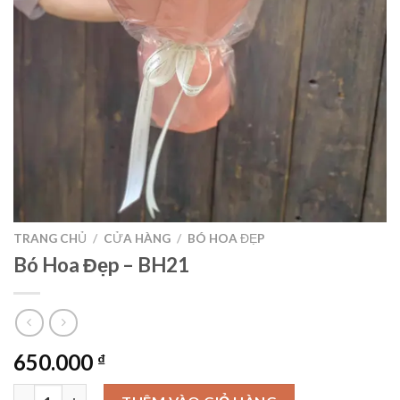
TRANG CHỦ
/
CỬA HÀNG
/
BÓ HOA ĐẸP
Bó Hoa Đẹp – BH21
650.000
₫
Bó Hoa Đẹp – BH21 số lượng