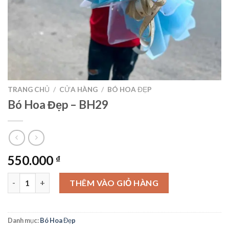
TRANG CHỦ
/
CỬA HÀNG
/
BÓ HOA ĐẸP
Bó Hoa Đẹp – BH29
550.000
₫
Bó Hoa Đẹp – BH29 số lượng
THÊM VÀO GIỎ HÀNG
Danh mục:
Bó Hoa Đẹp