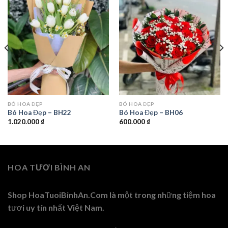
BÓ HOA ĐẸP
BÓ HOA ĐẸP
Bó Hoa Đẹp – BH22
Bó Hoa Đẹp – BH06
1.020.000
₫
600.000
₫
HOA TƯƠI BÌNH AN
Shop HoaTuoiBinhAn.Com là một trong những tiệm hoa
tươi uy tín nhất Việt Nam.