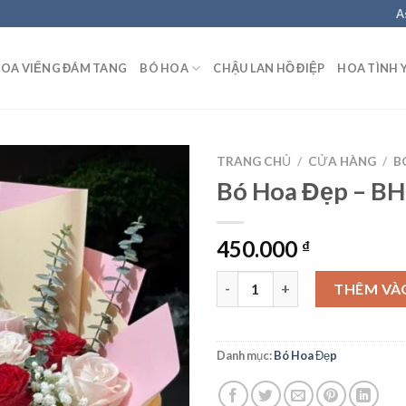
A
OA VIẾNG ĐÁM TANG
BÓ HOA
CHẬU LAN HỒ ĐIỆP
HOA TÌNH 
TRANG CHỦ
/
CỬA HÀNG
/
B
Bó Hoa Đẹp – B
450.000
₫
Bó Hoa Đẹp - BH14 số lượng
THÊM VÀ
Danh mục:
Bó Hoa Đẹp