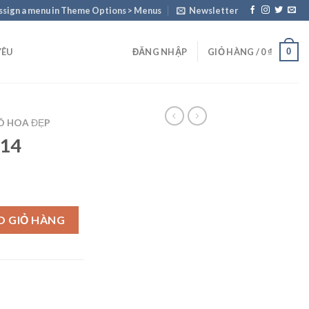
ssign a menu in Theme Options > Menus
Newsletter
0
YÊU
ĐĂNG NHẬP
GIỎ HÀNG /
0
₫
Ó HOA ĐẸP
H14
O GIỎ HÀNG