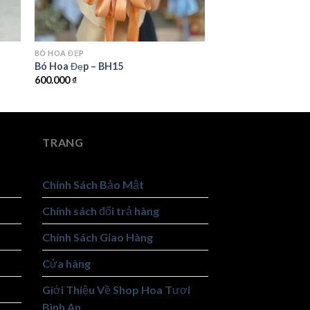
BÓ HOA ĐẸP
Bó Hoa Đẹp – BH15
600.000
₫
TRANG
Chính Sách Bảo Mật
Chính sách đổi trả hàng
Chính Sách Giao Hàng
Cửa hàng
Giới Thiệu Về Shop Hoa Tươi
Bình An