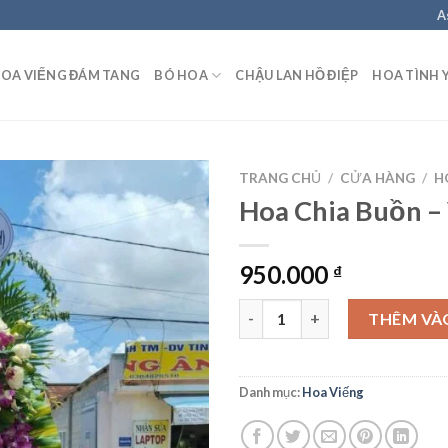
A
OA VIẾNG ĐÁM TANG
BÓ HOA
CHẬU LAN HỒ ĐIỆP
HOA TÌNH 
TRANG CHỦ
/
CỬA HÀNG
/
H
Hoa Chia Buồn –
950.000
₫
Hoa Chia Buồn - V30 số lượng
THÊM VÀ
Danh mục:
Hoa Viếng