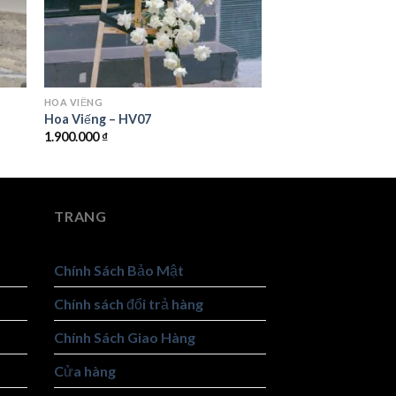
HOA VIẾNG
Hoa Viếng – HV07
1.900.000
₫
TRANG
Chính Sách Bảo Mật
Chính sách đổi trả hàng
Chính Sách Giao Hàng
Cửa hàng