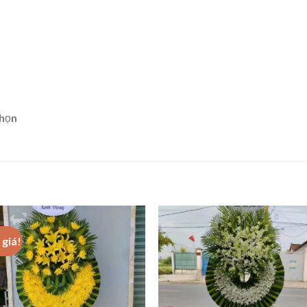
chọn
giá!