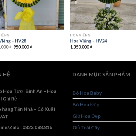
VIẾNG
HOA VIẾNG
Viếng – HV28
Hoa Viếng – HV24
Giá
Giá
0.000
₫
950.000
₫
1.350.000
₫
gốc
hiện
là:
tại
1.000.000 ₫.
là:
950.000 ₫.
N HỆ
DANH MỤC SẢN PHẨM
p Hoa Tươi Bình An – Hoa
Bó Hoa Baby
i Giá Rẻ
Bó Hoa Đẹp
o hàng Tận Nhà – Có Xuất
Giỏ Hoa Đẹp
VAT
ine/Zalo : 0823.088.816
Giỏ Trái Cây