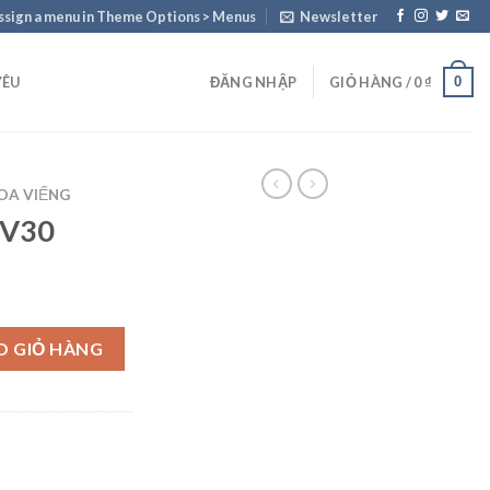
ssign a menu in Theme Options > Menus
Newsletter
0
YÊU
ĐĂNG NHẬP
GIỎ HÀNG /
0
₫
OA VIẾNG
 V30
O GIỎ HÀNG