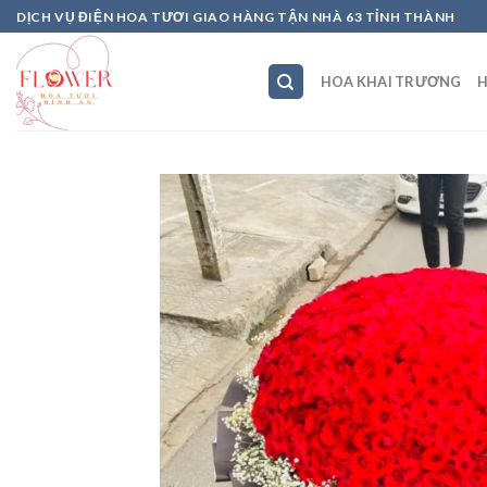
Skip
DỊCH VỤ ĐIỆN HOA TƯƠI GIAO HÀNG TẬN NHÀ 63 TỈNH THÀNH
to
content
HOA KHAI TRƯƠNG
H