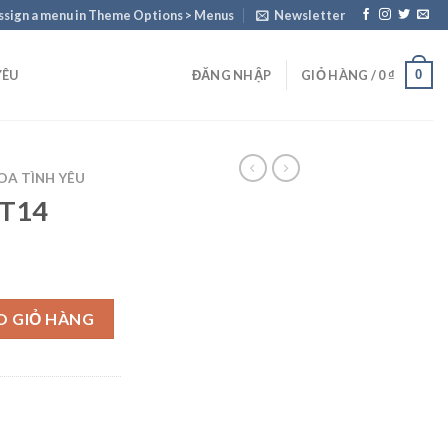
ssign a menu in Theme Options > Menus
Newsletter
0
YÊU
ĐĂNG NHẬP
GIỎ HÀNG /
0
₫
OA TÌNH YÊU
TT14
O GIỎ HÀNG