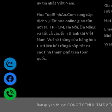
uy tín nhất Việt Nam.
Gia
HĐ 
HoaTuoiBinhAn.Com cung cấp
Hotl
dịch vụ đặt hoa online giao tận
nơi tại TPHCM, Hà Nội, Đà Nẵng
Emai
và tất cả các tỉnh thành tại Việt
Bin
Nam. Với hệ thống cửa hàng hoa
Web
tươi liên kết rộng khắp tất cả
các tỉnh thành phố trên toàn
quốc.
Bản quyền thuộc: CÔNG TY TNHH TM DV T