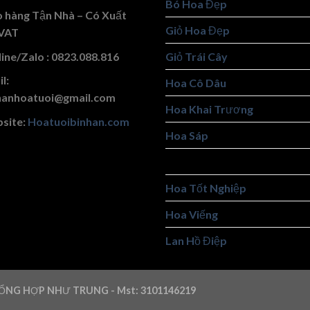
Bó Hoa Đẹp
o hàng Tận Nhà – Có Xuất
Giỏ Hoa Đẹp
VAT
ine/Zalo : 0823.088.816
Giỏ Trái Cây
l:
Hoa Cô Dâu
hanhoatuoi@gmail.com
Hoa Khai Trương
site:
Hoatuoibinhan.com
Hoa Sáp
Hoa Tình Yêu
Hoa Tốt Nghiệp
Hoa Viếng
Lan Hồ Điệp
ỔNG HỢP NHƯ TRUNG - Mst: 3101146219