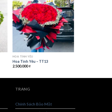
HOA TÌNH YÊU
Hoa Tình Yêu – TT13
2.500.000
₫
TRANG
Chính Sách Bảo Mật