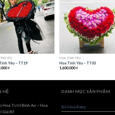
ÌNH YÊU
HOA TÌNH YÊU
Tình Yêu – TT19
Hoa Tình Yêu – TT03
0.000
₫
1.600.000
₫
N HỆ
DANH MỤC SẢN PHẨM
p Hoa Tươi Bình An – Hoa
Bó Hoa Baby
i Giá Rẻ