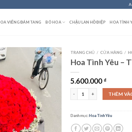
A
OA VIẾNG ĐÁM TANG
BÓ HOA
CHẬU LAN HỒ ĐIỆP
HOA TÌNH 
TRANG CHỦ
/
CỬA HÀNG
/
H
Hoa Tình Yêu – 
5.600.000
₫
Hoa Tình Yêu - TT14 số lượng
THÊM VÀ
Danh mục:
Hoa Tình Yêu