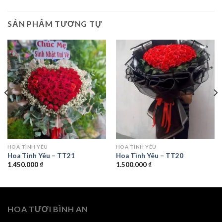
SẢN PHẨM TƯƠNG TỰ
HOA TÌNH YÊU
HOA TÌNH YÊU
Hoa Tình Yêu – TT21
Hoa Tình Yêu – TT20
1.450.000
₫
1.500.000
₫
0 ₫.
HOA TƯƠI BÌNH AN