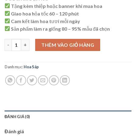
là:
tại
Tặng kèm thiệp hoặc banner khi mua hoa
2.800.000 ₫.
là:
Giao hoa hỏa tốc 60 – 120 phút
2.700.000 ₫.
Cam kết làm hoa tươi mỗi ngày
Sản phẩm làm ra giống 80 – 95% mẫu đã chọn
HS79 số lượng
THÊM VÀO GIỎ HÀNG
Danh mục:
Hoa Sáp
ĐÁNH GIÁ (0)
Đánh giá