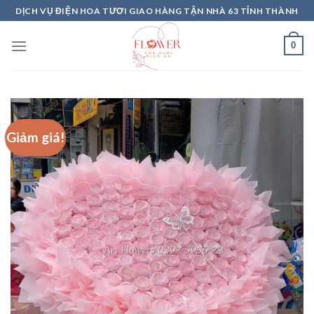
Skip
DỊCH VỤ ĐIỆN HOA TƯƠI GIAO HÀNG TẬN NHÀ 63 TỈNH THÀNH
to
content
0
Giảm giá!