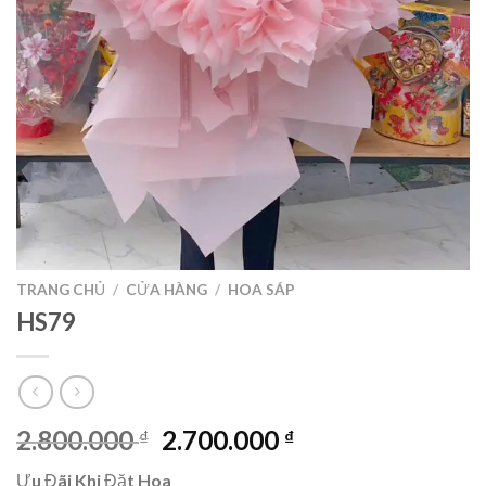
TRANG CHỦ
/
CỬA HÀNG
/
HOA SÁP
HS79
Giá
Giá
2.800.000
2.700.000
₫
₫
gốc
hiện
Ưu Đãi Khi Đặt Hoa