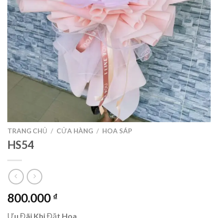
TRANG CHỦ
/
CỬA HÀNG
/
HOA SÁP
HS54
800.000
₫
Ưu Đãi Khi Đặt Hoa