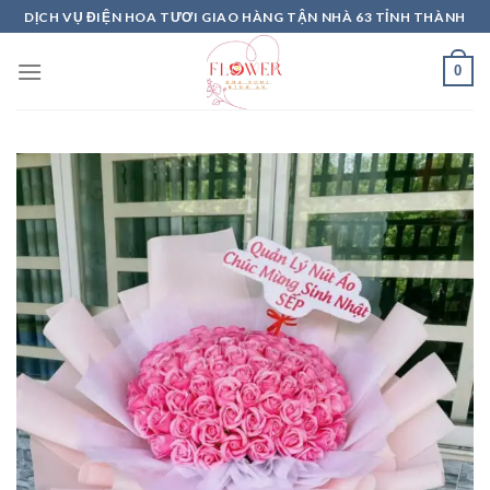
Skip
DỊCH VỤ ĐIỆN HOA TƯƠI GIAO HÀNG TẬN NHÀ 63 TỈNH THÀNH
to
content
0