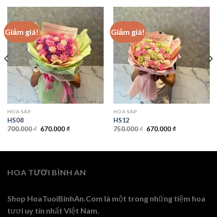
Giảm giá!
Giảm giá!
HOA SÁP
HOA SÁP
HS08
HS12
Giá
Giá
Giá
Giá
700.000
₫
670.000
₫
750.000
₫
670.000
₫
gốc
hiện
gốc
hiện
là:
tại
là:
tại
700.000 ₫.
là:
750.000 ₫.
là:
670.000 ₫.
670.000 ₫.
HOA TƯƠI BÌNH AN
Shop HoaTuoiBinhAn.Com là một trong những tiệm hoa
tươi uy tín nhất Việt Nam.