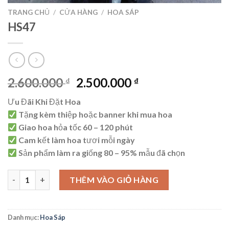
TRANG CHỦ
/
CỬA HÀNG
/
HOA SÁP
HS47
Giá
Giá
2.600.000
2.500.000
₫
₫
gốc
hiện
Ưu Đãi Khi Đặt Hoa
là:
tại
Tặng kèm thiệp hoặc banner khi mua hoa
2.600.000 ₫.
là:
Giao hoa hỏa tốc 60 – 120 phút
2.500.000 ₫.
Cam kết làm hoa tươi mỗi ngày
Sản phẩm làm ra giống 80 – 95% mẫu đã chọn
HS47 số lượng
THÊM VÀO GIỎ HÀNG
Danh mục:
Hoa Sáp