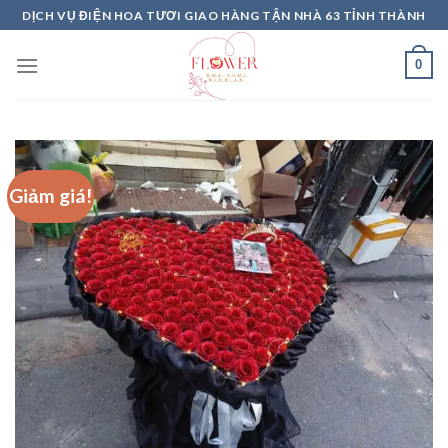
Skip
DỊCH VỤ ĐIỆN HOA TƯƠI GIAO HÀNG TẬN NHÀ 63 TỈNH THÀNH
to
content
0
Giảm giá!