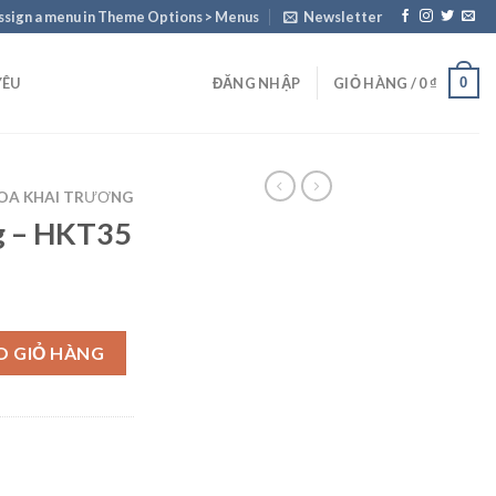
ssign a menu in Theme Options > Menus
Newsletter
0
YÊU
ĐĂNG NHẬP
GIỎ HÀNG /
0
₫
OA KHAI TRƯƠNG
g – HKT35
lượng
O GIỎ HÀNG