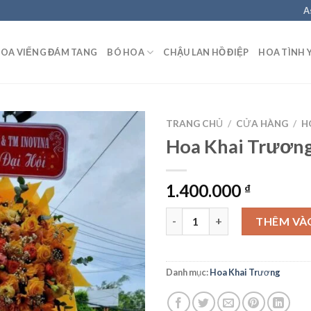
A
OA VIẾNG ĐÁM TANG
BÓ HOA
CHẬU LAN HỒ ĐIỆP
HOA TÌNH 
TRANG CHỦ
/
CỬA HÀNG
/
H
Hoa Khai Trươn
1.400.000
₫
Hoa Khai Trương – HKT35 số 
THÊM VÀ
Danh mục:
Hoa Khai Trương