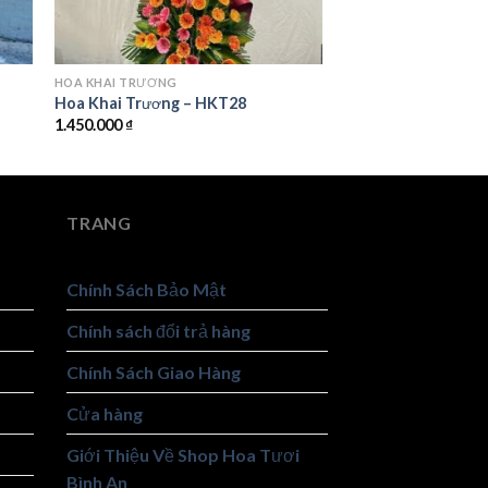
HOA KHAI TRƯƠNG
Hoa Khai Trương – HKT28
1.450.000
₫
TRANG
Chính Sách Bảo Mật
Chính sách đổi trả hàng
Chính Sách Giao Hàng
Cửa hàng
Giới Thiệu Về Shop Hoa Tươi
Bình An