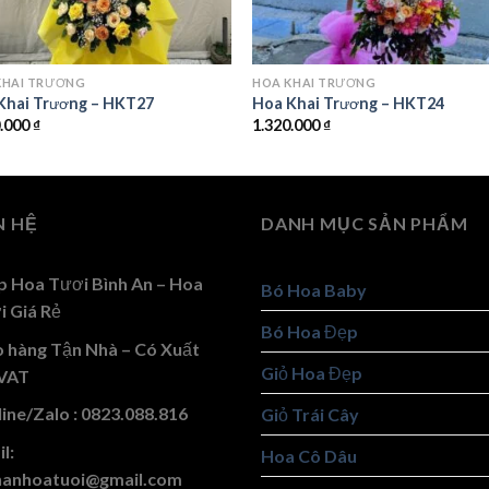
KHAI TRƯƠNG
HOA KHAI TRƯƠNG
Khai Trương – HKT27
Hoa Khai Trương – HKT24
0.000
₫
1.320.000
₫
N HỆ
DANH MỤC SẢN PHẨM
p Hoa Tươi Bình An – Hoa
Bó Hoa Baby
i Giá Rẻ
Bó Hoa Đẹp
o hàng Tận Nhà – Có Xuất
Giỏ Hoa Đẹp
VAT
ine/Zalo : 0823.088.816
Giỏ Trái Cây
l:
Hoa Cô Dâu
hanhoatuoi@gmail.com