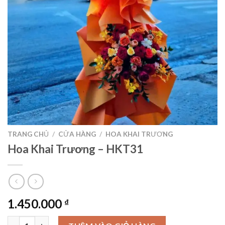
TRANG CHỦ
/
CỬA HÀNG
/
HOA KHAI TRƯƠNG
Hoa Khai Trương – HKT31
1.450.000
₫
Hoa Khai Trương – HKT31 số lượng