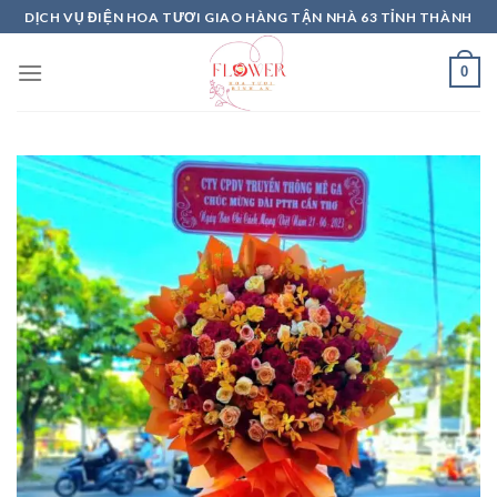
Skip
DỊCH VỤ ĐIỆN HOA TƯƠI GIAO HÀNG TẬN NHÀ 63 TỈNH THÀNH
to
content
0