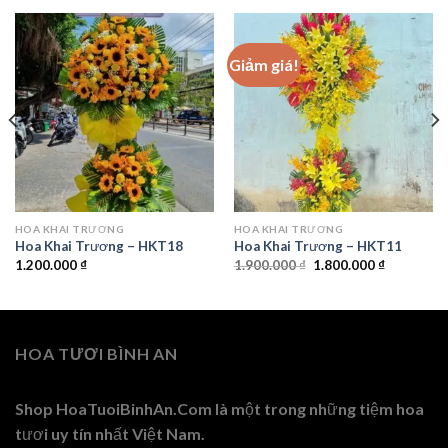
Giảm giá!
HOA KHAI TRƯƠNG
HOA KHAI TRƯƠNG
Hoa Khai Trương – HKT18
Hoa Khai Trương – HKT11
Giá
Giá
1.200.000
₫
1.900.000
₫
1.800.000
₫
gốc
hiện
là:
tại
1.900.000 ₫.
là:
1.800.000 
HOA TƯƠI BÌNH AN
Shop HoaTuoiBinhAn.Com là một trong những tiệm hoa
tươi uy tín nhất Việt Nam.