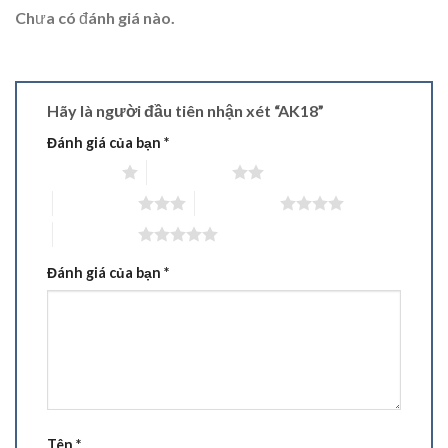
Chưa có đánh giá nào.
Hãy là người đầu tiên nhận xét “AK18”
Đánh giá của bạn
*
1 trên 5 sao
2 trên 5 sao
3 trên 5 sao
4 trên 5 sao
5 trên 5 sao
Đánh giá của bạn
*
Tên
*