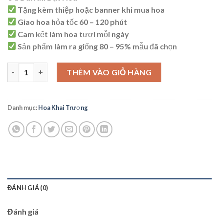
là:
tại
Tặng kèm thiệp hoặc banner khi mua hoa
1.000.000 ₫.
là:
Giao hoa hỏa tốc 60 – 120 phút
950.000 ₫.
Cam kết làm hoa tươi mỗi ngày
Sản phẩm làm ra giống 80 – 95% mẫu đã chọn
AK18 số lượng
THÊM VÀO GIỎ HÀNG
Danh mục:
Hoa Khai Trương
ĐÁNH GIÁ (0)
Đánh giá