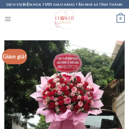
Skip
DỊCH VỤ ĐIỆN HOA TƯƠI GIAO HÀNG TẬN NHÀ 63 TỈNH THÀNH
to
content
0
Giảm giá!