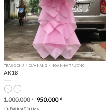
TRANG CHỦ
/
CỬA HÀNG
/
HOA KHAI TRƯƠNG
AK18
Giá
Giá
1.000.000
950.000
₫
₫
gốc
hiện
Ưu Đãi Khi Đặt Hoa