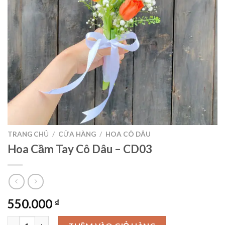
TRANG CHỦ
/
CỬA HÀNG
/
HOA CÔ DÂU
Hoa Cầm Tay Cô Dâu – CD03
550.000
₫
Hoa Cầm Tay Cô Dâu - CD03 số lượng